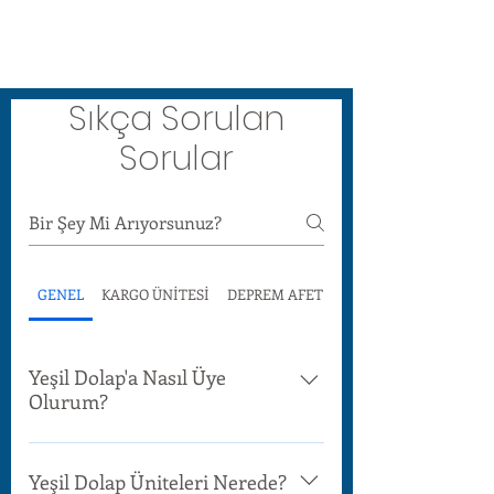
Sıkça Sorulan
Sorular
GENEL
KARGO ÜNİTESİ
DEPREM AFET ÜNİTESİ
Yeşil Dolap'a Nasıl Üye
Olurum?
Mahallenizde Yeşil Dolap ünitesi
varsa; saha ekiplerimiz, iletişim
Yeşil Dolap Üniteleri Nerede?