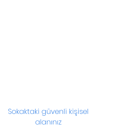
Yeşil Dolap bireysel güvenlik,
acil durum ve kargo gibi
ihtiyaçlarınızı oldukça pratik
biçimde karşılamanızı
sağlarken geri dönüşüme, atık
yönetimine ve dolayısıyla
çevreye katkı sağlamanıza
imkan verir.
Sokaktaki güvenli kişisel
alanınız