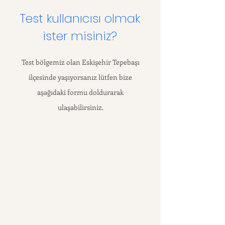
izlenmektedir. Kişisel verileriniz ise
Test kullanıcısı olmak
Kişisel Verileri Koruma Kurumu,
6698 sayılı kanununda belirtilen
ister misiniz?
hükümlere göre saklanmakta ve
kanun hükümleri sorumluluları
Test bölgemiz olan Eskişehir Tepebaşı
yerine getirilmektedir. Aydınlatma
Metnimizi web sitemizde
ilçesinde yaşıyorsanız lütfen bize
bulabilirsiniz.
aşağıdaki formu doldurarak
ulaşabilirsiniz.