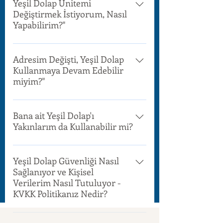
Dolap'tan çıkmak istediğinizi
Yeşil Dolap Ünitemi
olduğunu da web sitemizdeki dolap
Değiştirmek İstiyorum, Nasıl
ilettiğinizde tüm kayıtlarınız kalıcı
lokasyonları haritamızdan bakarak
Yapabilirim?"
olarak silinir.
öğrenebilirsiniz.
Eğer bulunduğunuz adreste müsait
başka ünite varsa çağrı merkezimiz
Adresim Değişti, Yeşil Dolap
Kullanmaya Devam Edebilir
aracılığı ile bunu öğrenebilir,
miyim?"
talebiniz doğrultusunda uygun
üniteyi kullanmaya başlayabilirsiniz.
Yeni adresinizde Yeşil Dolap hizmeti
mevcutsa kaydınızı oradaki üniteye
Bana ait Yeşil Dolap'ı
Yakınlarım da Kullanabilir mi?
aldırabilirsiniz. Ancak yeni
adresinizde Yeşil Dolap yoksa
Yeşil Dolap hane halkı için ortak
kullanamazsınız.
kullanılabilmektedir. Ancak farklı
Yeşil Dolap Güvenliği Nasıl
Sağlanıyor ve Kişisel
lokasyondaki yakınlarınız
Verilerim Nasıl Tutuluyor -
kullanamazlar.
KVKK Politikanız Nedir?
Tüm ünitelerimiz 7/24 kameralar ile