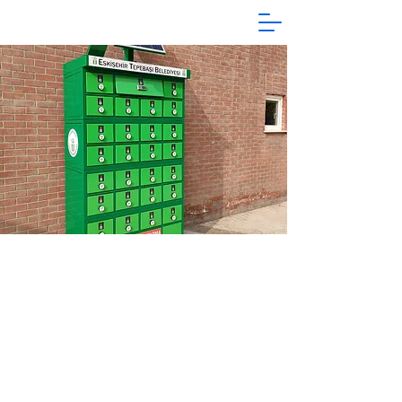
Yeşil Dolap
Sadece birkaç dakika yürüme
mesafesinde konumlandırılmış
çok yönlü bir dolap sistemidir.